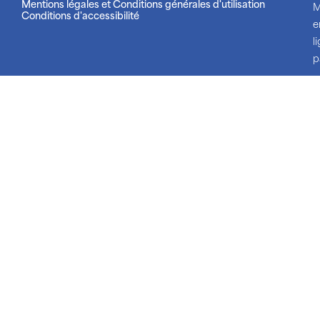
Mentions légales et Conditions générales d'utilisation
M
Conditions d'accessibilité
e
l
p