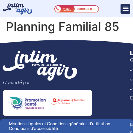
Planning Familial 85
L
Q
J
J
Co-porté par
J
E
Mentions légales et Conditions générales d'utilisation
M
Conditions d'accessibilité
e