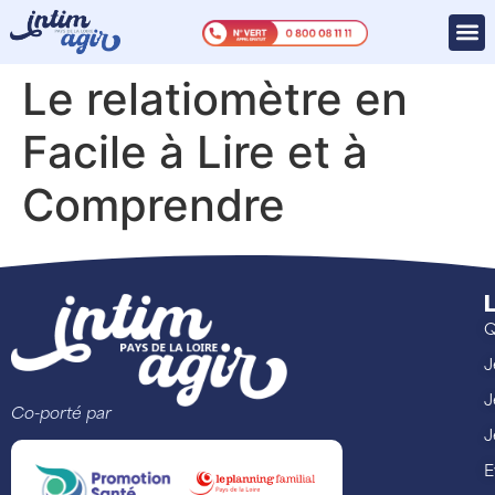
Le relatiomètre en
Facile à Lire et à
Comprendre
L
Q
J
J
Co-porté par
J
E