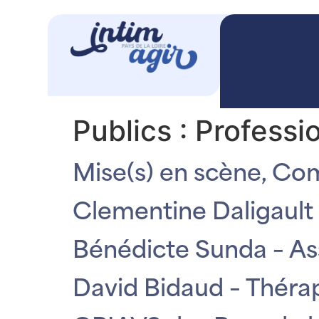
Publics :
Professio
Mise(s) en scène, Co
Clementine Daligault 
Bénédicte Sunda – Ass
David Bidaud – Thér