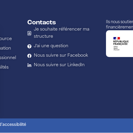
Contacts
Ils nous souti
financièremen
Je souhaite référencer ma
structure
source
J'ai une question
ation
Nous suivre sur Facebook
ssionnel
Nous suivre sur LinkedIn
ités
'accessibilité