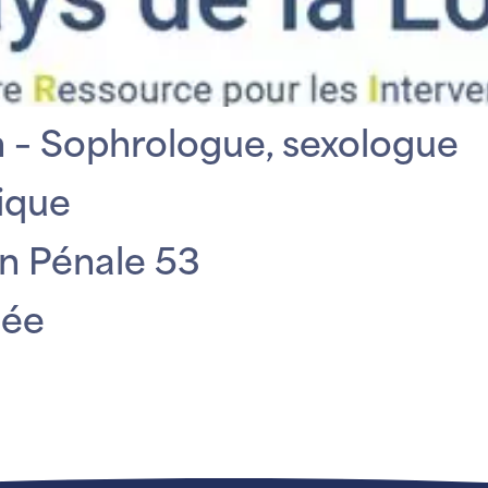
 – Sophrologue, sexologue
ique
on Pénale 53
dée