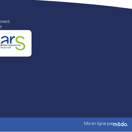
ennent
t
Mis en ligne par