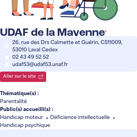
UDAF de la Mayenne
26, rue des Drs Calmette et Guérin, CS11009,
53010 Laval Cedex
02 43 49 52 52
udaf53@udaf53.unaf.fr
Aller sur le site
Thématique(s) :
Parentalité
Public(s) accueilli(s) :
Handicap moteur
Déficience intellectuelle
●
●
Handicap psychique