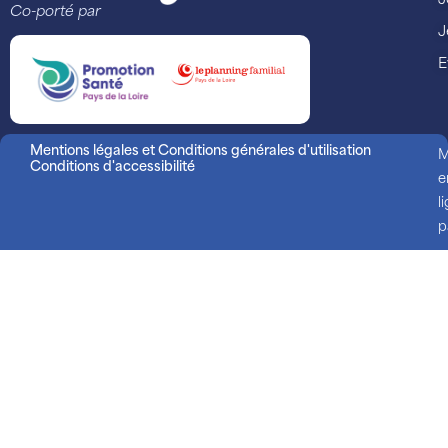
J
Co-porté par
J
E
Mentions légales et Conditions générales d'utilisation
M
Conditions d'accessibilité
e
l
p