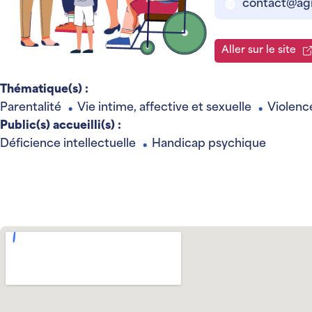
contact@agn
Aller sur le site
Thématique(s) :
Parentalité
Vie intime, affective et sexuelle
Violenc
●
●
Public(s) accueilli(s) :
Déficience intellectuelle
Handicap psychique
●