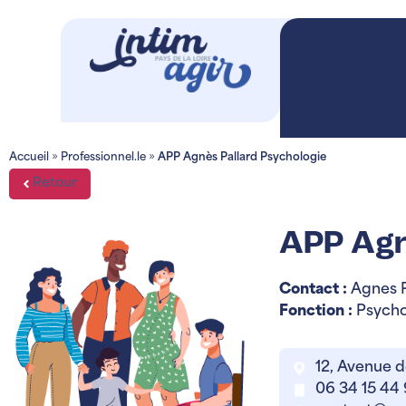
Accueil
»
Professionnel.le
»
APP Agnès Pallard Psychologie
Retour
APP Agn
Contact :
Agnes P
Fonction :
Psycho
12, Avenue 
06 34 15 44