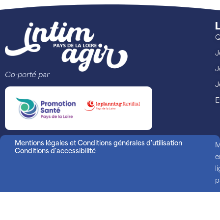
L
Q
J
J
Co-porté par
J
E
Mentions légales et Conditions générales d'utilisation
M
Conditions d'accessibilité
e
l
p