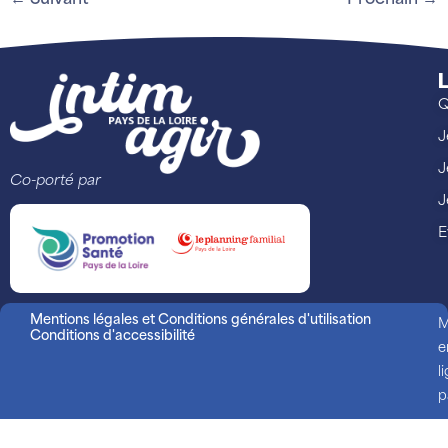
←
Suivant
Prochain
→
L
Q
J
J
Co-porté par
J
E
Mentions légales et Conditions générales d'utilisation
M
Conditions d'accessibilité
e
l
p