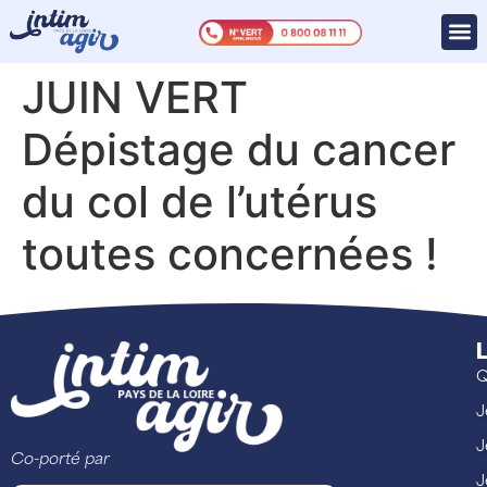
JUIN VERT
Dépistage du cancer
du col de l’utérus
toutes concernées !
L
Q
J
J
Co-porté par
J